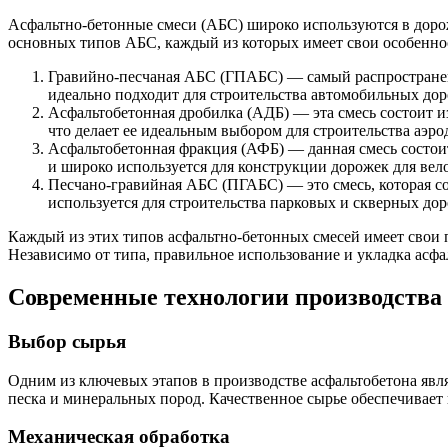
Асфальтно-бетонные смеси (АБС) широко используются в дорож
основных типов АБС, каждый из которых имеет свои особенно
Гравийно-песчаная АБС (ГПАБС) — самый распространенны
идеально подходит для строительства автомобильных до
Асфальтобетонная дробилка (АДБ) — эта смесь состоит и
что делает ее идеальным выбором для строительства аэр
Асфальтобетонная фракция (АФБ) — данная смесь состоит
и широко используется для конструкции дорожек для вел
Песчано-гравийная АБС (ПГАБС) — это смесь, которая со
используется для строительства парковых и скверных дор
Каждый из этих типов асфальтно-бетонных смесей имеет свои п
Независимо от типа, правильное использование и укладка асф
Современные технологии производства
Выбор сырья
Одним из ключевых этапов в производстве асфальтобетона явля
песка и минеральных пород. Качественное сырье обеспечивает 
Механическая обработка