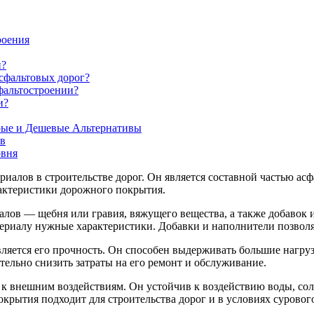
роения
и?
асфальтовых дорог?
фальтостроении?
и?
рые и Дешевые Альтернативы
ов
овня
риалов в строительстве дорог. Он является составной частью ас
рактеристики дорожного покрытия.
алов — щебня или гравия, вяжущего вещества, а также добавок
териалу нужные характеристики. Добавки и наполнители позволя
ляется его прочность. Он способен выдерживать большие нагруз
ельно снизить затраты на его ремонт и обслуживание.
 к внешним воздействиям. Он устойчив к воздействию воды, сол
крытия подходит для строительства дорог и в условиях суровог