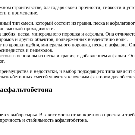
ном строительстве, благодаря своей прочности, гибкости и уст
сти и применение.
й тип смеси, который состоит из гравия, песка и асфальтовог
рог высокой проходимости.
з щебня, песка, минерального порошка и асфальта. Она отличае
одромов и других объектов, подверженных воздействию воды.
 из крошки щебня, минерального порошка, песка и асфальта. О
осипедистов и пешеходов.
стоит в основном из песка и гравия, с добавлением асфальта. 
ог.
реимущества и недостатки, и выбор подходящего типа зависит о
альтно-бетонных смесей является ключевым фактором для обеспе
 асфальтобетона
ется выбор сырья. В зависимости от конкретного проекта и треб
прочность и стабильность асфальтобетона.