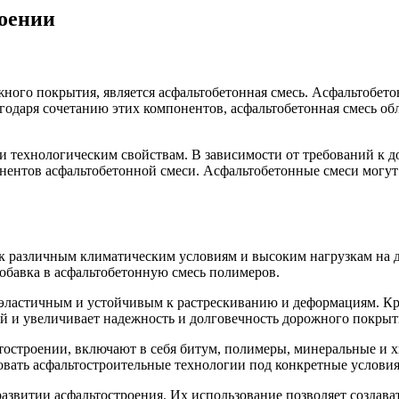
роении
ного покрытия, является асфальтобетонная смесь. Асфальтобет
лагодаря сочетанию этих компонентов, асфальтобетонная смесь
 и технологическим свойствам. В зависимости от требований к
ентов асфальтобетонной смеси. Асфальтобетонные смеси могут 
и к различным климатическим условиям и высоким нагрузкам на
обавка в асфальтобетонную смесь полимеров.
е эластичным и устойчивым к растрескиванию и деформациям. К
й и увеличивает надежность и долговечность дорожного покрыт
остроении, включают в себя битум, полимеры, минеральные и х
овать асфальтостроительные технологии под конкретные условия
звитии асфальтостроения. Их использование позволяет создава