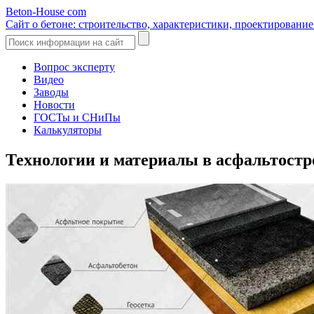
Beton-House
com
Сайт о бетоне: строительство, характеристики, проектировани
Вопрос эксперту
Видео
Заводы
Новости
ГОСТы и СНиПы
Калькуляторы
Технологии и материалы в асфальтост