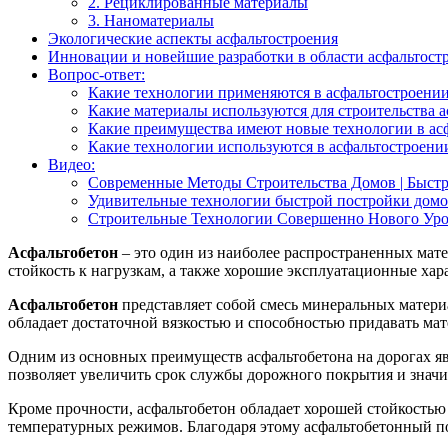
2. Рециклированные материалы
3. Наноматериалы
Экологические аспекты асфальтостроения
Инновации и новейшие разработки в области асфальтост
Вопрос-ответ:
Какие технологии применяются в асфальтостроени
Какие материалы используются для строительства 
Какие преимущества имеют новые технологии в ас
Какие технологии используются в асфальтостроени
Видео:
Современные Методы Строительства Домов | Быст
Удивительные технологии быстрой постройки дом
Строительные Технологии Совершенно Нового Ур
Асфальтобетон
– это один из наиболее распространенных мате
стойкость к нагрузкам, а также хорошие эксплуатационные ха
Асфальтобетон
представляет собой смесь минеральных матери
обладает достаточной вязкостью и способностью придавать ма
Одним из основных преимуществ асфальтобетона на дорогах яв
позволяет увеличить срок службы дорожного покрытия и значит
Кроме прочности, асфальтобетон обладает хорошей стойкостью
температурных режимов. Благодаря этому асфальтобетонный по