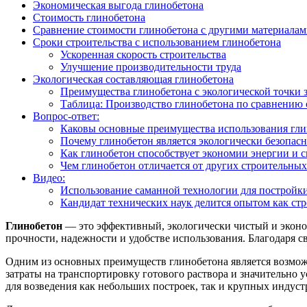
Экономическая выгода глинобетона
Стоимость глинобетона
Сравнение стоимости глинобетона с другими материала
Сроки строительства с использованием глинобетона
Ускоренная скорость строительства
Улучшение производительности труда
Экологическая составляющая глинобетона
Преимущества глинобетона с экологической точки з
Таблица: Производство глинобетона по сравнению
Вопрос-ответ:
Каковы основные преимущества использования глин
Почему глинобетон является экологически безопас
Как глинобетон способствует экономии энергии и 
Чем глинобетон отличается от других строительных
Видео:
Использование саманной технологии для постройк
Кандидат технических наук делится опытом как ст
Глинобетон
— это эффективный, экологически чистый и эконо
прочности, надежности и удобстве использования. Благодаря с
Одним из основных преимуществ глинобетона является возможн
затраты на транспортировку готового раствора и значительно 
для возведения как небольших построек, так и крупных индус