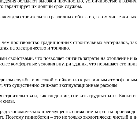
зделия обладают высокой прочностью, устойчивостью к разли
о гарантирует их долгий срок службы.
алом для строительства различных объектов, в том числе жилы
 чем производство традиционных строительных материалов, таки
атах на электричество и топливо.
и свойствами, что позволяет снизить затраты на отопление и к
 более комфортные условия внутри здания, что повышает его при
сроком службы и высокой стойкостью к различным атмосферным в
я, что существенно снижает эксплуатационные расходы.
 строительства и, как следствие, снизить трудозатраты. Блоки и
й силы.
 ряд экономических преимуществ: снижение затрат на производс
. Поэтому глинобетон – это не только экологически чистый и 