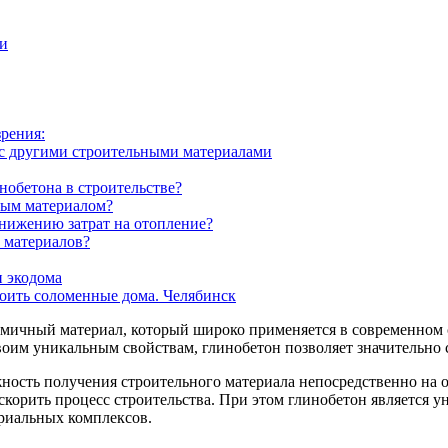
ми
рения:
 с другими строительными материалами
обетона в строительстве?
ным материалом?
снижению затрат на отопление?
 материалов?
и экодома
роить соломенные дома. Челябинск
мичный материал, который широко применяется в современном с
воим уникальным свойствам, глинобетон позволяет значительно 
ость получения строительного материала непосредственно на об
ускорить процесс строительства. При этом глинобетон является
триальных комплексов.