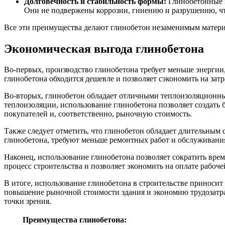
Долговечность и стабильность формы:
Глинобетонные и
Они не подвержены коррозии, гниению и разрушению, чт
Все эти преимущества делают глинобетон незаменимым матери
Экономическая выгода глинобетона
Во-первых, производство глинобетона требует меньше энергии,
глинобетона обходится дешевле и позволяет сэкономить на затр
Во-вторых, глинобетон обладает отличными теплоизоляционным
теплоизоляции, использование глинобетона позволяет создать
покупателей и, соответственно, рыночную стоимость.
Также следует отметить, что глинобетон обладает длительным 
глинобетона, требуют меньше ремонтных работ и обслуживани
Наконец, использование глинобетона позволяет сократить время
процесс строительства и позволяет экономить на оплате рабоче
В итоге, использование глинобетона в строительстве приносит
повышение рыночной стоимости здания и экономию трудозатрат
точки зрения.
Преимущества глинобетона: