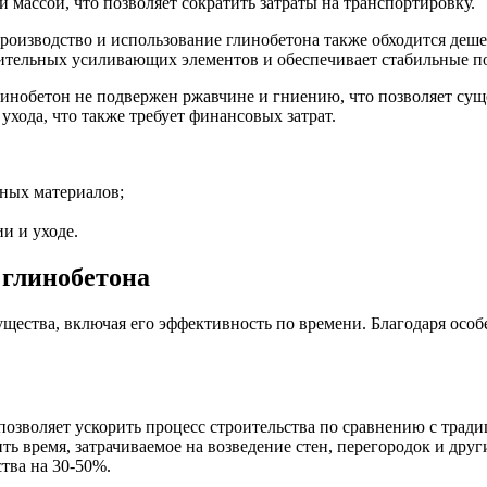
й массой, что позволяет сократить затраты на транспортировку.
роизводство и использование глинобетона также обходится деше
нительных усиливающих элементов и обеспечивает стабильные по
глинобетон не подвержен ржавчине и гниению, что позволяет су
хода, что также требует финансовых затрат.
ных материалов;
и и уходе.
 глинобетона
ущества, включая его эффективность по времени. Благодаря осо
позволяет ускорить процесс строительства по сравнению с тра
ть время, затрачиваемое на возведение стен, перегородок и дру
тва на 30-50%.