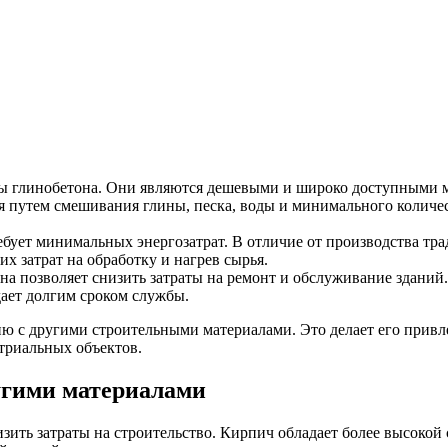
ы глинобетона. Они являются дешевыми и широко доступными 
 путем смешивания глины, песка, воды и минимального количес
бует минимальных энергозатрат. В отличие от производства тр
х затрат на обработку и нагрев сырья.
а позволяет снизить затраты на ремонт и обслуживание зданий.
дает долгим сроком службы.
ию с другими строительными материалами. Это делает его прив
стриальных объектов.
угими материалами
зить затраты на строительство. Кирпич обладает более высокой 