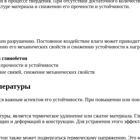
 в процессе твердения. При отсутствии достаточного количест
ктуре материала и снижению его прочности и устойчивости.
жен разрушению. Постоянное воздействие влаги может приводи
нию его механических свойств и снижению устойчивости к нагр
 глинобетон
 прочности и устойчивости
ие связей, снижение механических свойств
мпературы
тся важным аспектом его устойчивости. При повышении или по
ры, является термическое удлинение или сжатие материала. Гл
ещин и деформаций в конструкции. Для устранения этого эффек
етон также может подвергаться термическому напряжению. Это