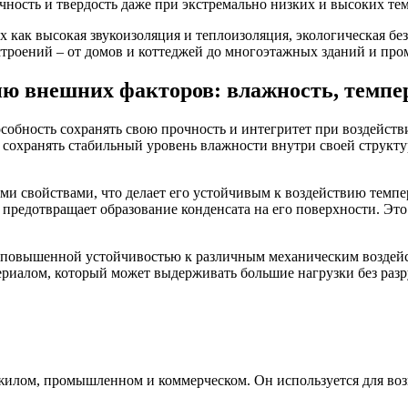
чность и твердость даже при экстремально низких и высоких те
 как высокая звукоизоляция и теплоизоляция, экологическая без
строений – от домов и коттеджей до многоэтажных зданий и п
ю внешних факторов: влажность, темпера
обность сохранять свою прочность и интегритет при воздействи
сохранять стабильный уровень влажности внутри своей структу
и свойствами, что делает его устойчивым к воздействию темпе
 предотвращает образование конденсата на его поверхности. Э
 повышенной устойчивостью к различным механическим воздейств
ериалом, который может выдерживать большие нагрузки без раз
жилом, промышленном и коммерческом. Он используется для возве