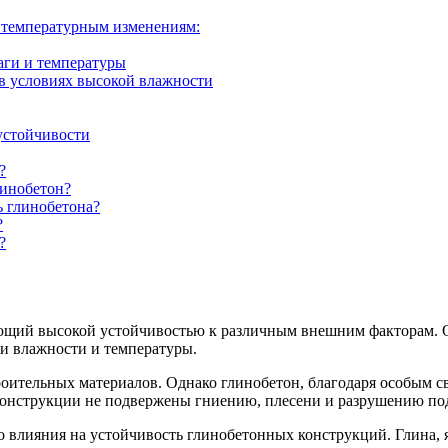
 температурным изменениям:
аги и температуры
в условиях высокой влажности
устойчивости
?
линобетон?
ь глинобетона?
?
?
ющий высокой устойчивостью к различным внешним факторам. О
ии влажности и температуры.
оительных материалов. Однако глинобетон, благодаря особым с
конструкции не подвержены гниению, плесени и разрушению под
 влияния на устойчивость глинобетонных конструкций. Глина, 