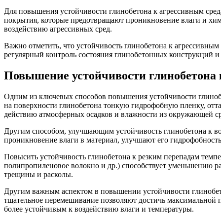
Для повышения устойчивости глинобетона к агрессивным сред
покрытия, которые предотвращают проникновение влаги и хими
воздействию агрессивных сред.
Важно отметить, что устойчивость глинобетона к агрессивным 
регулярный контроль состояния глинобетонных конструкций и
Повышение устойчивости глинобетона 
Одним из ключевых способов повышения устойчивости глинобе
на поверхности глинобетона тонкую гидрофобную пленку, отт
действию атмосферных осадков и влажности из окружающей с
Другим способом, улучшающим устойчивость глинобетона к во
проникновение влаги в материал, улучшают его гидрофобност
Повысить устойчивость глинобетона к резким перепадам темп
полипропиленовое волокно и др.) способствует уменьшению р
трещины и расколы.
Другим важным аспектом в повышении устойчивости глинобето
тщательное перемешивание позволяют достичь максимальной пл
более устойчивым к воздействию влаги и температуры.