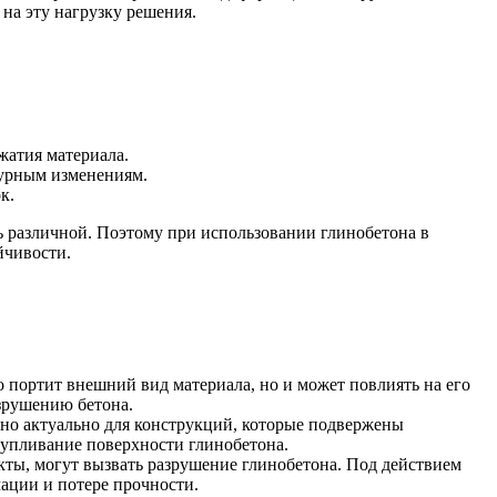
на эту нагрузку решения.
жатия материала.
турным изменениям.
к.
ь различной. Поэтому при использовании глинобетона в
йчивости.
 портит внешний вид материала, но и может повлиять на его
зрушению бетона.
нно актуально для конструкций, которые подвержены
лупливание поверхности глинобетона.
кты, могут вызвать разрушение глинобетона. Под действием
ации и потере прочности.