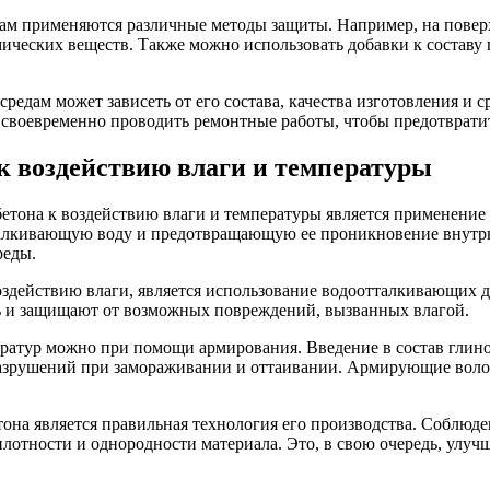
ам применяются различные методы защиты. Например, на повер
ческих веществ. Также можно использовать добавки к составу 
средам может зависеть от его состава, качества изготовления и 
 своевременно проводить ремонтные работы, чтобы предотврати
к воздействию влаги и температуры
тона к воздействию влаги и температуры является применение
алкивающую воду и предотвращающую ее проникновение внутрь 
реды.
здействию влаги, является использование водоотталкивающих 
ь и защищают от возможных повреждений, вызванных влагой.
ератур можно при помощи армирования. Введение в состав глин
азрушений при замораживании и оттаивании. Армирующие волок
на является правильная технология его производства. Соблюд
отности и однородности материала. Это, в свою очередь, улучша