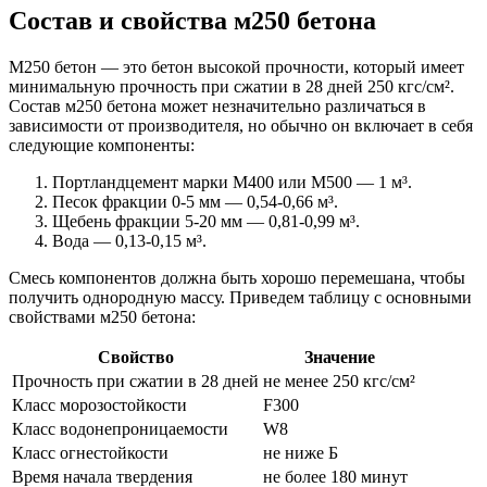
Состав и свойства м250 бетона
М250 бетон — это бетон высокой прочности, который имеет
минимальную прочность при сжатии в 28 дней 250 кгс/см².
Состав м250 бетона может незначительно различаться в
зависимости от производителя, но обычно он включает в себя
следующие компоненты:
Портландцемент марки М400 или М500 — 1 м³.
Песок фракции 0-5 мм — 0,54-0,66 м³.
Щебень фракции 5-20 мм — 0,81-0,99 м³.
Вода — 0,13-0,15 м³.
Смесь компонентов должна быть хорошо перемешана, чтобы
получить однородную массу. Приведем таблицу с основными
свойствами м250 бетона:
Свойство
Значение
Прочность при сжатии в 28 дней
не менее 250 кгс/см²
Класс морозостойкости
F300
Класс водонепроницаемости
W8
Класс огнестойкости
не ниже Б
Время начала твердения
не более 180 минут