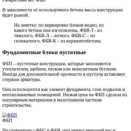
В зависимости от используемого бетона масса конструкции
будет разной.
На заметку: по маркировке блоков видно, из
какого бетона они изготовлены. ФБВ-Т– из
тяжелого, ФБВ-Л – легкого, ФБВ-С – из
силикатного, ФБВ-К – из керамзитобетона.
Фундаментные блоки пустотные
ФБП – пустотные конструкции, которые заполняются
утеплителем, щебнем, песком или монолитным бетоном.
Иногда для дополнительной прочности в пустоты вставляют
стержни арматуры.
Они используются как элемент фундамента, стен подвалов и
неотапливаемых помещений. Низкая цена на ФБП сделала их
популярным материалом в малоэтажном частном
строительстве.
ФБП
По сравнению с ФБС и ФБВ, они имеют меньший вес и