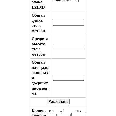
блока,
LxHxD
Общая
длина
стен,
метров
Средняя
высота
стен,
метров
Общая
площадь
оконных
и
дверных
проемов,
м2
Рассчитать
3
шт.
Количество
м
блоков: