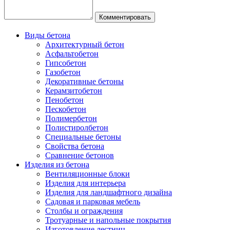
Виды бетона
Архитектурный бетон
Асфальтобетон
Гипсобетон
Газобетон
Декоративные бетоны
Керамзитобетон
Пенобетон
Пескобетон
Полимербетон
Полистиролбетон
Специальные бетоны
Свойства бетона
Сравнение бетонов
Изделия из бетона
Вентиляционные блоки
Изделия для интерьера
Изделия для ландшафтного дизайна
Садовая и парковая мебель
Столбы и ограждения
Тротуарные и напольные покрытия
Изготовление лестниц