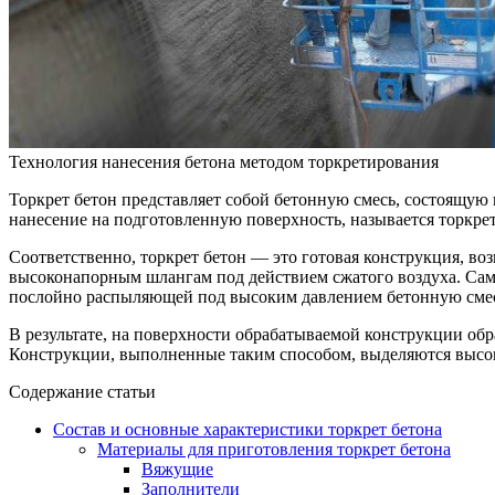
Технология нанесения бетона методом торкретирования
Торкрет бетон представляет собой бетонную смесь, состоящую
нанесение на подготовленную поверхность, называется торкрети
Соответственно, торкрет бетон — это готовая конструкция, в
высоконапорным шлангам под действием сжатого воздуха. Сам 
послойно распыляющей под высоким давлением бетонную смес
В результате, на поверхности обрабатываемой конструкции об
Конструкции, выполненные таким способом, выделяются высо
Содержание статьи
Состав и основные характеристики торкрет бетона
Материалы для приготовления торкрет бетона
Вяжущие
Заполнители