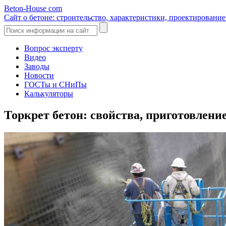
Beton-House
com
Сайт о бетоне: строительство, характеристики, проектировани
Вопрос эксперту
Видео
Заводы
Новости
ГОСТы и СНиПы
Калькуляторы
Торкрет бетон: свойства, приготовлени