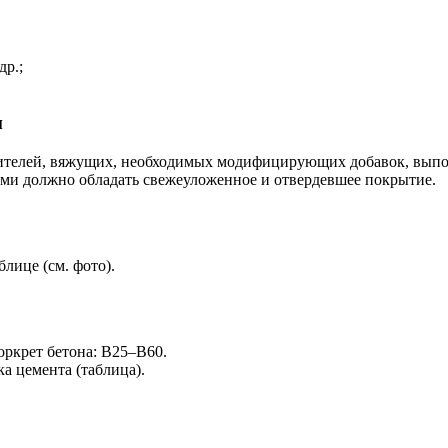
др.;
м
нителей, вяжущих, необходимых модифицирующих добавок, выпол
ми должно обладать свежеуложенное и отвердевшее покрытие.
лице (см. фото).
оркрет бетона: В25–В60.
а цемента (таблица).