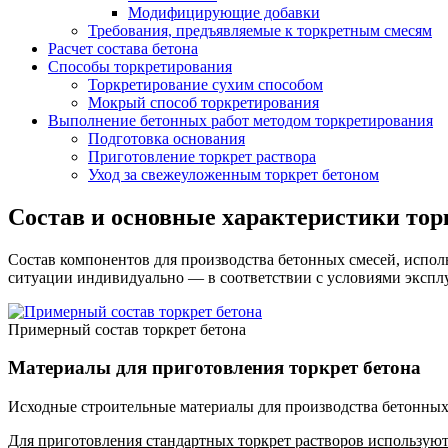
Модифицирующие добавки
Требования, предъявляемые к торкретным смесям
Расчет состава бетона
Способы торкретирования
Торкретирование сухим способом
Мокрый способ торкретирования
Выполнение бетонных работ методом торкретирования
Подготовка основания
Приготовление торкрет раствора
Уход за свежеуложенным торкрет бетоном
Состав и основные характеристики тор
Состав компонентов для производства бетонных смесей, испол
ситуации индивидуально — в соответствии с условиями эксплу
Примерный состав торкрет бетона
Материалы для приготовления торкрет бетона
Исходные строительные материалы для производства бетонных
Для приготовления стандартных торкрет растворов использую