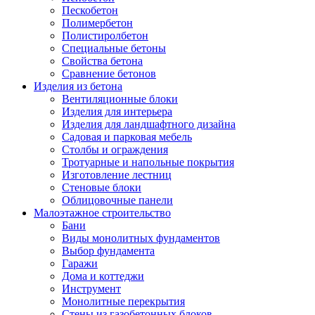
Пескобетон
Полимербетон
Полистиролбетон
Специальные бетоны
Свойства бетона
Сравнение бетонов
Изделия из бетона
Вентиляционные блоки
Изделия для интерьера
Изделия для ландшафтного дизайна
Садовая и парковая мебель
Столбы и ограждения
Тротуарные и напольные покрытия
Изготовление лестниц
Стеновые блоки
Облицовочные панели
Малоэтажное строительство
Бани
Виды монолитных фундаментов
Выбор фундамента
Гаражи
Дома и коттеджи
Инструмент
Монолитные перекрытия
Стены из газобетонных блоков