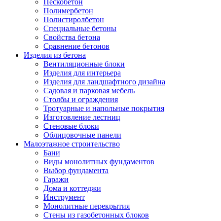
Пескобетон
Полимербетон
Полистиролбетон
Специальные бетоны
Свойства бетона
Сравнение бетонов
Изделия из бетона
Вентиляционные блоки
Изделия для интерьера
Изделия для ландшафтного дизайна
Садовая и парковая мебель
Столбы и ограждения
Тротуарные и напольные покрытия
Изготовление лестниц
Стеновые блоки
Облицовочные панели
Малоэтажное строительство
Бани
Виды монолитных фундаментов
Выбор фундамента
Гаражи
Дома и коттеджи
Инструмент
Монолитные перекрытия
Стены из газобетонных блоков