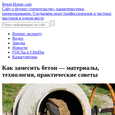
Beton-House
com
Сайт о бетоне: строительство, характеристики,
проектирование. Соединяем опыт профессионалов и частных
мастеров в одном месте
Вопрос эксперту
Видео
Заводы
Новости
ГОСТы и СНиПы
Калькуляторы
Как замесить бетон — материалы,
технология, практические советы