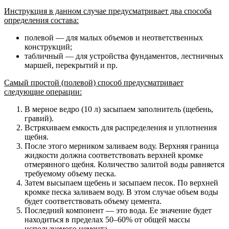
Инструкция в данном случае предусматривает два способа
определения состава:
полевой — для малых объемов и неответственных
конструкций;
табличный — для устройства фундаментов, лестничных
маршей, перекрытий и пр.
Самый простой (полевой) способ предусматривает
следующие операции:
В мерное ведро (10 л) засыпаем заполнитель (щебень,
гравий).
Встряхиваем емкость для распределения и уплотнения
щебня.
После этого мерником заливаем воду. Верхняя граница
жидкости должна соответствовать верхней кромке
отмерянного щебня. Количество залитой воды равняется
требуемому объему песка.
Затем высыпаем щебень и засыпаем песок. По верхней
кромке песка заливаем воду. В этом случае объем воды
будет соответствовать объему цемента.
Последний компонент — это вода. Ее значение будет
находиться в пределах 50–60% от общей массы
используемого цемента.