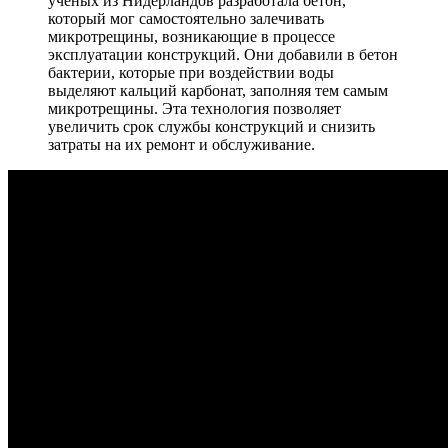
ученых из Нидерландов разработала бетон,
который мог самостоятельно залечивать
микротрещины, возникающие в процессе
эксплуатации конструкций. Они добавили в бетон
бактерии, которые при воздействии воды
выделяют кальций карбонат, заполняя тем самым
микротрещины. Эта технология позволяет
увеличить срок службы конструкций и снизить
затраты на их ремонт и обслуживание.