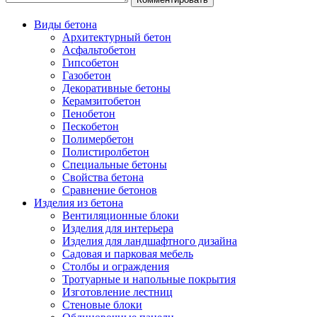
Виды бетона
Архитектурный бетон
Асфальтобетон
Гипсобетон
Газобетон
Декоративные бетоны
Керамзитобетон
Пенобетон
Пескобетон
Полимербетон
Полистиролбетон
Специальные бетоны
Свойства бетона
Сравнение бетонов
Изделия из бетона
Вентиляционные блоки
Изделия для интерьера
Изделия для ландшафтного дизайна
Садовая и парковая мебель
Столбы и ограждения
Тротуарные и напольные покрытия
Изготовление лестниц
Стеновые блоки