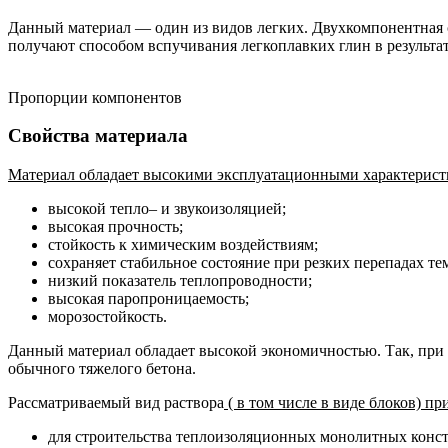
Данный материал — один из видов легких. Двухкомпонентная см
получают способом вспучивания легкоплавких глин в результа
Пропорции компонентов
Свойства материала
Материал обладает высокими эксплуатационными характерист
высокой тепло– и звукоизоляцией;
высокая прочность;
стойкость к химическим воздействиям;
сохраняет стабильное состояние при резких перепадах те
низкий показатель теплопроводности;
высокая паропроницаемость;
морозостойкость.
Данный материал обладает высокой экономичностью. Так, при 
обычного тяжелого бетона.
Рассматриваемый вид раствора
( в том числе в виде блоков) пр
для строительства теплоизоляционных монолитных конс