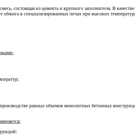
есь, состоящая из цемента и крупного заполнителя. В качестве
те обжига в специализированных печах при высоких температура
иками:
мператур;
производстве равных объемов монолитных бетонных конструкций,
именяется:
трукций;