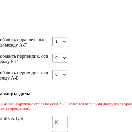
обавить параллельные
си между А-Г
обавить перпендик. оси
ежду Б-Г
обавить перпендик. оси
ежду А-Б
азмеры дома
нимание! Наружные стены по осям А и Г являются несущими (нагрузки от кр
 плит перекрытия).
лина А-Г, м