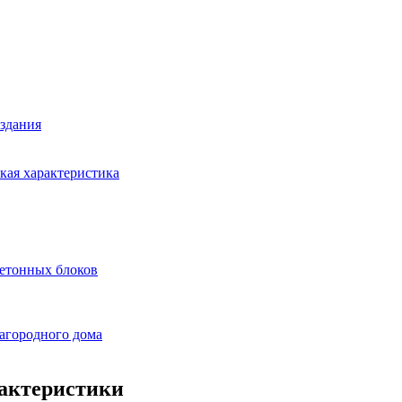
 здания
кая характеристика
бетонных блоков
загородного дома
рактеристики