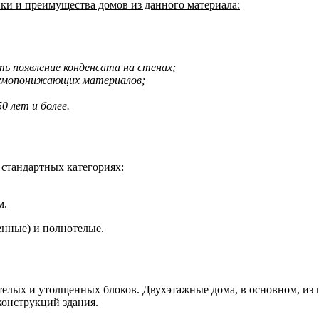
и и преимущества домов из данного материала:
ь появление конденсата на стенах;
 шумопонижающих материалов;
0 лет и более.
 стандартных категориях:
м.
енные) и полнотелые.
телых и утолщенных блоков. Двухэтажные дома, в основном, из
онструкций здания.