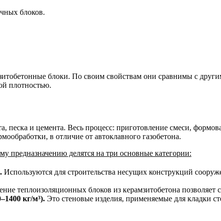
чных блоков.
зитобетонные блоки. По своим свойствам они сравнимы с друг
ой плотностью.
а, песка и цемента. Весь процесс: приготовление смеси, формо
рмообработки, в отличие от автоклавного газобетона.
ему предназначению делятся на три основные категории:
.
Используются для строительства несущих конструкций сооруж
ние теплоизоляционных блоков из керамзитобетона позволяет с
1400 кг/м³).
Это стеновые изделия, применяемые для кладки с