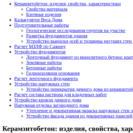
Керамзитобетон: изделия, свойства, характеристики
Свойства материала
Блочные изделия
Калькулятор Веса Дома
Подготовительные работы
Геологические исследования грунтов на участке
Разметка фундаментов здания
Устройство выноски осей и толщины несущих стен
Расчет МЗЛФ по Сажину
Устройство фундаментов
Ленточный фундамент из монолитного бетона: крат
Земляные работы
Бетонные работы
Гидроизоляция основания
Расчет ленточного фундамента
Устройство наружных стен
Устройство перекрытия дачного дома из керамзито
Расчет состава раствора для кладочных работ
Устройство кровли дачного дома
Наружная отделка загородного дома
Утепление и декоративная окраска наружных стен 
Устройство фасада здания из декоративных панелей
Керамзитобетон: изделия, свойства, ха