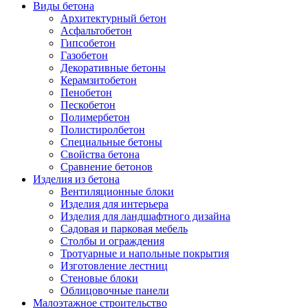
Виды бетона
Архитектурный бетон
Асфальтобетон
Гипсобетон
Газобетон
Декоративные бетоны
Керамзитобетон
Пенобетон
Пескобетон
Полимербетон
Полистиролбетон
Специальные бетоны
Свойства бетона
Сравнение бетонов
Изделия из бетона
Вентиляционные блоки
Изделия для интерьера
Изделия для ландшафтного дизайна
Садовая и парковая мебель
Столбы и ограждения
Тротуарные и напольные покрытия
Изготовление лестниц
Стеновые блоки
Облицовочные панели
Малоэтажное строительство